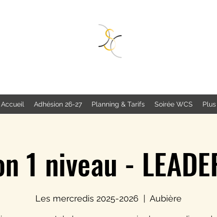
SWING DANCE CONNECT
Accueil
Adhésion 26-27
Planning & Tarifs
Soirée WCS
Plus
n 1 niveau - LEADE
Les mercredis 2025-2026
  |  
Aubière