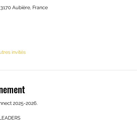
63170 Aubière, France
utres invités
énement
nect 2025-2026.
LEADERS